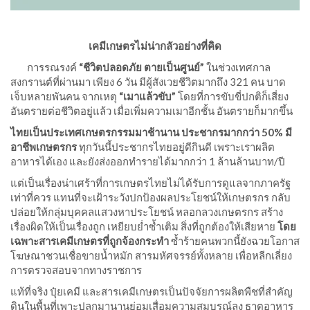
เคมีเกษตรไม่น่ากลัวอย่างที่คิด
การรณรงค์
“ชีวิตปลอดภัย ตายเป็นศูนย์”
ในช่วงเทศกาล
สงกรานต์ที่ผ่านมา เพียง 6 วัน มีผู้สังเวยชีวิตมากถึง 321 คน บาด
เจ็บหลายพันคน จากเหตุ
“เมาแล้วขับ”
โดยที่การขับขี่ปกติก็เสี่ยง
อันตรายต่อชีวิตอยู่แล้ว เมื่อเพิ่มความเมาอีกชั้น อันตรายก็มากขึ้น
ไทยเป็นประเทศเกษตรกรรมมาช้านาน ประชากรมากกว่า 50
% มี
อาชีพเกษตรกร
ทุกวันนี้ประชากรไทยอยู่ดีกินดี เพราะเราผลิต
อาหารได้เอง และยังส่งออกทำรายได้มากกว่า 1 ล้านล้านบาท/ปี
แต่เป็นเรื่องน่าเศร้าที่การเกษตรไทยไม่ได้รับการดูแลจากภาครัฐ
เท่าที่ควร แทนที่จะเฝ้าระวังปกป้องผลประโยชน์ให้เกษตรกร กลับ
ปล่อยให้กลุ่มบุคคลแสวงหาประโยชน์ หลอกลวงเกษตรกร สร้าง
เรื่องผิดให้เป็นเรื่องถูก เหยียบย่ำซ้ำเติม สิ่งที่ถูกต้องให้เสียหาย
โดย
เฉพาะสารเคมีเกษตรที่ถูกจ้องกระทำ
ซ้ำร้ายคนพวกนี้ยังฉวยโอกาส
โฆษณาชวนเชื่อขายน้ำหมัก สารมหัศจรรย์ทั้งหลาย เพื่อหลีกเลี่ยง
การตรวจสอบจากทางราชการ
แท้ที่จริง ปุ๋ยเคมี และสารเคมีเกษตรเป็นปัจจัยการผลิตพืชที่สำคัญ
ดินในพื้นที่เพาะปลูกมานานย่อมเสื่อมความสมบูรณ์ลง ธาตุอาหาร