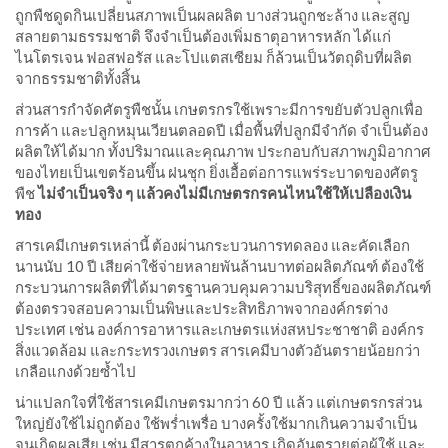
ถูกพืชดูดกินเปลี่ยนสภาพเป็นผลผลิต บางส่วนถูกชะล้าง และสูญ
สลายตามธรรมชาติ จึงจำเป็นต้องเพิ่มธาตุอาหารหลัก ได้แก่
ไนโตรเจน ฟอสฟอรัส และโปแตสเซียม ก็ล้วนเป็นวัตถุดิบที่ผลิต
จากธรรมชาติทั้งสิ้น
ส่วนสารกำจัดศัตรูพืชนั้น เกษตรกรใช้เพราะมีการขยับตัวปลูกเพื่อ
การค้า และปลูกหมุนเวียนตลอดปี เมื่อพื้นที่ปลูกมีจำกัด จำเป็นต้อง
ผลิตให้ได้มาก ทั้งปริมาณและคุณภาพ ประกอบกับสภาพภูมิอากาศ
ของไทยเป็นเขตร้อนขึ้น ฝนชุก ยิ่งเอื้อต่อการแพร่ระบาดของศัตรู
พืช
ไม่จำเป็นจริง ๆ แล้วคงไม่มีเกษตรกรคนไหนใช้ให้เปลืองเงิน
ทอง
สารเคมีเกษตรเหล่านี้ ต้องผ่านกระบวนการทดลอง และคัดเลือก
นานนับ 10 ปี เสียค่าใช้จ่ายหลายพันล้านบาทต่อผลิตภัณฑ์ ต้องใช้
กระบวนการผลิตที่ได้มาตรฐานควบคุมความบริสุทธิ์ของผลิตภัณฑ์
ต้องตรวจสอบความเป็นพิษและประสิทธิภาพจากองค์กรต่าง
ประเทศ เช่น องค์การอาหารและเกษตรแห่งสหประชาชาติ องค์กร
สิ่งแวดล้อม และกระทรวงเกษตร สารเคมีบางตัวอันตรายน้อยกว่า
เกลือแกงด้วยซ้ำไป
น่าแปลกใจที่ใช้สารเคมีเกษตรมากว่า 60 ปี แล้ว แต่เกษตรกรส่วน
ใหญ่ยังใช้ไม่ถูกต้อง ใช้พร่ำเพรื่อ บางครั้งใช้มากเกินความจำเป็น
จนเกิดผลเสีย เช่น มีสารตกค้างในอาหาร เกิดอันตรายต่อผู้ใช้ และ