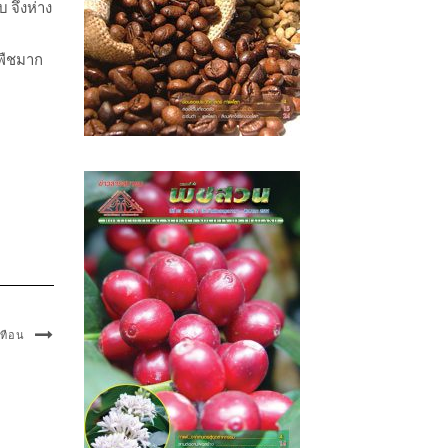
 จึงห่าง
ูพืชมาก
เทือน