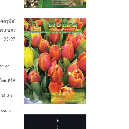
ศัตรูพืช”
ิจเกษตร
้า 95-97
ืชของ
ทยที่ใช้
134 ตัน
ไร่ของ