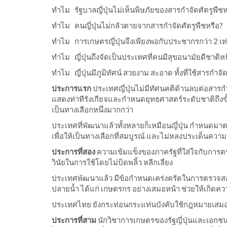
ทำไม รัฐบาลญี่ปุ่นไม่เห็นพิษภัยของสารกำจัดศัตรูพืชห
ทำไม คนญี่ปุ่นไม่กลัวตายจากสารกำจัดศัตรูพืชหรือ?
ทำไม การเกษตรญี่ปุ่นจึงเพียงพอกับประชากรกว่า 2 เท่าข
ทำไม ญี่ปุ่นถึงจัดเป็นประเทศที่คนมีสุขอนามัยดีชาติห
ทำไม ญี่ปุ่นมีภูมิทัศน์ สวยงาม สะอาด ทั้งที่ใช้สารกำจ
ประการแรก
ประเทศญี่ปุ่นไม่มีทัศนคติด้านลบต่อสารกำ
แสดงท่าทีรังเกียจและกำหนดยุทธศาสตร์ระดับชาติถึงขั้น
เป็นทางเลือกหนึ่งมากกว่า
ประเทศที่พัฒนาแล้วทั้งหลายก็เหมือนญี่ปุ่น กำหนดมา
เพื่อให้เป็นทางเลือกที่สมบูรณ์ และไม่หลงประเด็นคว
ประการที่สอง
ความเข้มแข็งของภาครัฐที่ใส่ใจกับการตร
วินัยในการใช้โดยไม่บิดพลิ้ว หลีกเลี่ยง
ประเทศพัฒนาแล้ว มีข้อกำหนดเคร่งครัดในการตรวจสอบคว
ปลายน้ำ ได้แก่ เกษตรกร อย่างเสมอหน้า ช่วยให้เกิ
ประเทศไทย ยังกระท่อนกระแท่นบังคับใช้กฎหมายเสมอภาคใ
ประการที่สาม
นักวิชาการเกษตรของรัฐญี่ปุ่นและเอกชนท