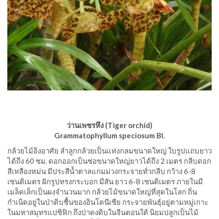
ว่านเพชรหึง​ (Tiger orchid)​
Grammatophyllum​ speciosum​ Bl.
กล้วยไม้อิงอาศัย​ ลำลูกกล้วยเป็นแท่งกลมขนาดใหญ่​ ใบรูปแถบยาว​
ได้ถึง​ 60​ ซม.​ ดอกออกเป็นช่อขนาดใหญ่ยาวได้ถึง​ 2​ เมตร​ กลีบดอก
สีเหลืองหม่น​ มีประสีน้ำตาลแกมม่วงกระจายทั่วกลีบ​ กว้าง​ 6-8
เซนติเมตร ฝักรูปทรงกระบอก​ มีสัน​ ยาว​ 6-8​ เซนติเมตร​ ภายในมี
เมล็ดเล็กเป็นผงจำนวนมาก กล้วยไม้ขนาดใหญ่ที่สุดในโลก​ ถิ่น
กำเนิดอยู่ในป่าดิบชื้นของอินโดนีเซีย​ กระจายพันธุ์อยู่ตามหมู่เกาะ
ในมหาสมุทรแปซิฟิก​ ถึงป่าดงดิบในจีนตอนใต้​ นิยมปลูกเป็นไม้