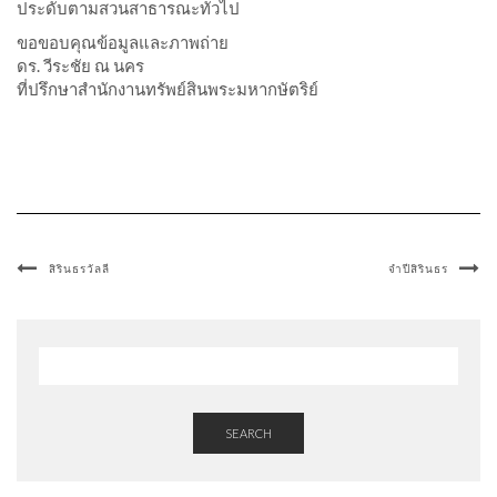
ประดับตามสวนสาธารณะทั่วไป
ขอขอบคุณข้อมูลและภาพถ่าย
ดร. วีระชัย ณ นคร
ที่ปรึกษาสำนักงานทรัพย์สินพระมหากษัตริย์
สิรินธรวัลลี
จำปีสิรินธร
SEARCH