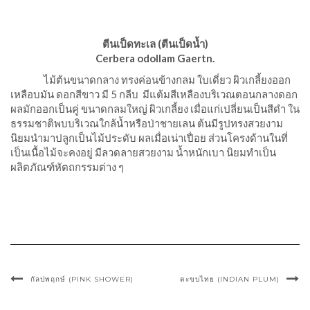
ตีนเป็ดทะเล (ตีนเป็ดน้ำ)
Cerbera odollam Gaertn.
ไม้ต้นขนาดกลาง ทรงค่อนข้างกลม ใบเดี่ยว ผิวเกลี้ยงออก
เหลือบมัน ดอกสีขาว มี 5 กลีบ มีแต้มสีเหลืองบริเวณตอนกลางดอก
ผลมักออกเป็นคู่ ขนาดกลมใหญ่ ผิวเกลี้ยง เมื่อแก่เปลี่ยนเป็นสีดำ ใน
ธรรมชาติพบบริเวณใกล้น้ำหรือป่าชายเลน ต้นมีรูปทรงสวยงาม
นิยมนำมาปลูกเป็นไม้ประดับ ผลเมื่อเน่าเปื่อย ส่วนโครงด้านในที่
เป็นเนื้อไม้จะคงอยู่ มีลวดลายสวยงาม น้ำหนักเบา นิยมทำเป็น
ผลิตภัณฑ์หัตถกรรมต่าง ๆ
กัลปพฤกษ์ (PINK SHOWER)
ตะขบไทย (INDIAN PLUM)